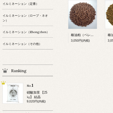
イルミネーション（定番）
イルミネーション（ロープ・ネオ
ン）
イルミネーション（Zhongzhen）
椿油粕（ペレット）20kg
3,050円(内税)
3,
イルミネーション（その他）
Ranking
1
No.
硝酸加里 【25
㎏】 結晶
9,020円(内税)