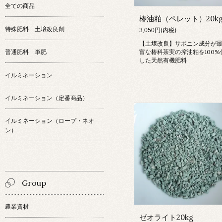
全ての商品
椿油粕（ペレット）20k
特殊肥料 土壌改良剤
3,050円(内税)
【土壌改良】サポニン成分が
富な椿科茶実の搾油粕を100%
普通肥料 単肥
した天然有機肥料
イルミネーション
イルミネーション（定番商品）
イルミネーション（ロープ・ネオ
ン）
Group
農業資材
ゼオライト20kg