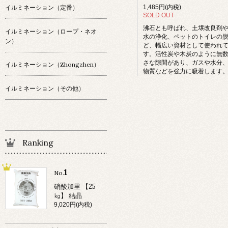
1,485円(内税)
イルミネーション（定番）
SOLD OUT
沸石とも呼ばれ、土壌改良剤
イルミネーション（ロープ・ネオ
水の浄化、ペットのトイレの
ン）
ど、幅広い資材として使われ
す。活性炭や木炭のように無
さな隙間があり、ガスや水分
イルミネーション（Zhongzhen）
物質などを強力に吸着します
イルミネーション（その他）
Ranking
1
No.
硝酸加里 【25
㎏】 結晶
9,020円(内税)